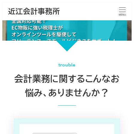
メ
近江会計事務所
イ
MENU
ン
コ
ン
テ
ン
ツ
trouble
へ
会計業務に関するこんなお
移
動
悩み、ありませんか？