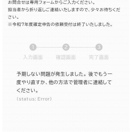
お問合せは専用フォームからご入力ください。
担当者から折り返しご連絡いたしますので、少々お待ちくだ
さい。
※令和7年度確定申告の依頼受付は終了いたしました。
1
2
3
現
現
現
入力画面
確認画面
完了画面
在
在
在
表
表
表
予期しない問題が発生しました。 後でもう一
示
示
示
度やり直すか、他の方法で管理者に連絡して
さ
さ
さ
ください。
れ
れ
れ
(status: Error)
て
て
て
い
い
い
る
る
る
画
画
画